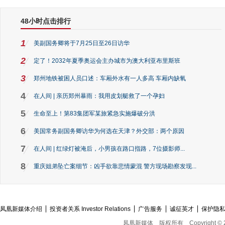
48小时点击排行
1
美副国务卿将于7月25日至26日访华
2
定了！2032年夏季奥运会主办城市为澳大利亚布里斯班
3
郑州地铁被困人员口述：车厢外水有一人多高 车厢内缺氧
4
在人间 | 亲历郑州暴雨：我用皮划艇救了一个孕妇
5
生命至上！第83集团军某旅紧急实施爆破分洪
6
美国常务副国务卿访华为何选在天津？外交部：两个原因
7
在人间 | 红绿灯被淹后，小男孩在路口指路，7位摄影师...
8
重庆姐弟坠亡案细节：凶手欲靠悲情蒙混 警方现场勘察发现...
凤凰新媒体介绍
投资者关系 Investor Relations
广告服务
诚征英才
保护隐
凤凰新媒体
版权所有
Copyright © 