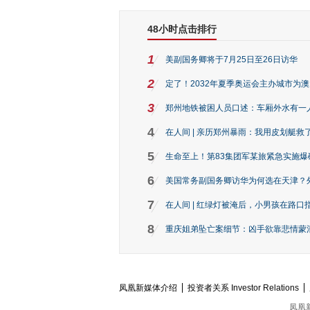
48小时点击排行
1
美副国务卿将于7月25日至26日访华
2
定了！2032年夏季奥运会主办城市为
3
郑州地铁被困人员口述：车厢外水有一
4
在人间 | 亲历郑州暴雨：我用皮划艇救
5
生命至上！第83集团军某旅紧急实施爆
6
美国常务副国务卿访华为何选在天津？
7
在人间 | 红绿灯被淹后，小男孩在路口指
8
重庆姐弟坠亡案细节：凶手欲靠悲情蒙混 
凤凰新媒体介绍
投资者关系 Investor Relations
凤凰