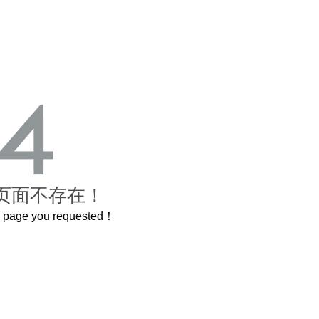
页面不存在！
he page you requested！
曲奇届的“爱马仕”把你的爱封在罐子里送给TA