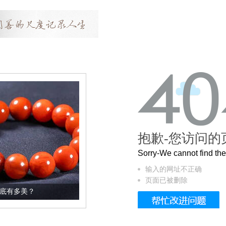
抱歉-您访问的
Sorry-We cannot find t
输入的网址不正确
页面已被删除
这个3.2米的长卷，还原了600岁的紫禁城