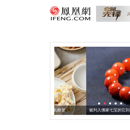
把它加到了牛轧糖里
被列入佛家七宝的它到底有多美？