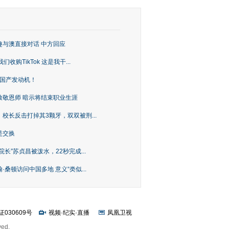
趣与澳直接对话 中方回应
购TikTok 这是我干...
上国产发动机！
致敬恩师 暗示将结束职业生涯
校长反击打掉其3颗牙，双双被刑...
是交换
长”苏贞昌被泼水，22秒完成...
桑顿访问中国多地 意义“类似...
证030609号
视频
·
纪实
·
直播
凤凰卫视
ved.