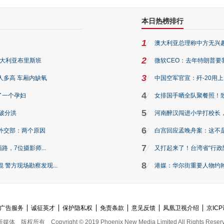
本日热榜排行
1
澳大利亚总理称中方无兴
2
澳大利亚布里斯班
微软CEO：去年特朗普要我们收
3
人多高 车厢内缺氧
中国空军官宣：歼-20用
4
了一个孕妇
女排国手晒全队聚餐照！
5
破分洪
河南醉汉闯进小学打校长，
6
外交部：两个原因
白宫回应孟晚舟案：这不
7
路，7位摄影师...
又打起来了！台湾省“行政院
8
警方现场勘察发现...
港媒：华尔街重要人物约翰·
广告服务
诚征英才
保护隐私权
免责条款
意见反馈
凤凰卫视介绍
京ICP
新媒体
版权所有
Copyright © 2019 Phoenix New Media Limited All Rights Reser