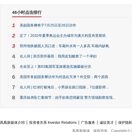
48小时点击排行
1
美副国务卿将于7月25日至26日访华
2
定了！2032年夏季奥运会主办城市为澳大利亚布里斯班
3
郑州地铁被困人员口述：车厢外水有一人多高 车厢内缺氧
4
在人间 | 亲历郑州暴雨：我用皮划艇救了一个孕妇
5
生命至上！第83集团军某旅紧急实施爆破分洪
6
美国常务副国务卿访华为何选在天津？外交部：两个原因
7
在人间 | 红绿灯被淹后，小男孩在路口指路，7位摄影师...
8
重庆姐弟坠亡案细节：凶手欲靠悲情蒙混 警方现场勘察发现...
凤凰新媒体介绍
投资者关系 Investor Relations
广告服务
诚征英才
保护隐
凤凰新媒体
版权所有
Copyright © 