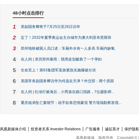
48小时点击排行
1
美副国务卿将于7月25日至26日访华
2
定了！2032年夏季奥运会主办城市为澳大利亚布里斯班
3
郑州地铁被困人员口述：车厢外水有一人多高 车厢内缺氧
4
在人间 | 亲历郑州暴雨：我用皮划艇救了一个孕妇
5
生命至上！第83集团军某旅紧急实施爆破分洪
6
美国常务副国务卿访华为何选在天津？外交部：两个原因
7
在人间 | 红绿灯被淹后，小男孩在路口指路，7位摄影师...
8
重庆姐弟坠亡案细节：凶手欲靠悲情蒙混 警方现场勘察发现...
凤凰新媒体介绍
投资者关系 Investor Relations
广告服务
诚征英才
保护隐
凤凰新媒体
版权所有
Copyright © 