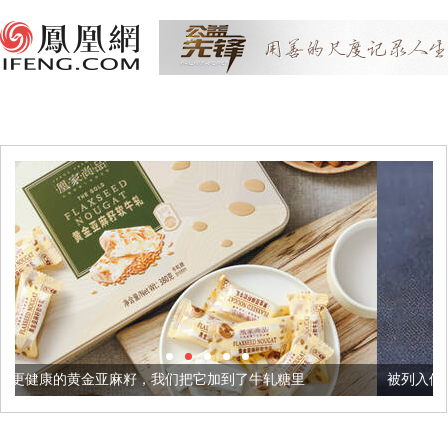
籽，我们把它加到了牛轧糖里
被列入佛家七宝的它到底有多