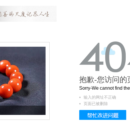
抱歉-您访问的
Sorry-We cannot find t
输入的网址不正确
页面已被删除
这个3.2米的长卷，还原了600岁的紫禁城