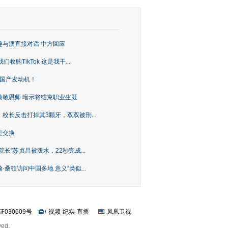
趣与澳直接对话 中方回应
购TikTok 这是我干...
上国产发动机！
致敬恩师 暗示将结束职业生涯
校长反击打掉其3颗牙，双双被刑...
是交换
长”苏贞昌被泼水，22秒完成...
桑顿访问中国多地 意义“类似...
证030609号
视频
·
纪实
·
直播
凤凰卫视
ved.