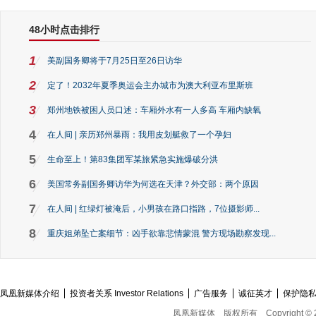
48小时点击排行
1
美副国务卿将于7月25日至26日访华
2
定了！2032年夏季奥运会主办城市为澳大利亚布里斯班
3
郑州地铁被困人员口述：车厢外水有一人多高 车厢内缺氧
4
在人间 | 亲历郑州暴雨：我用皮划艇救了一个孕妇
5
生命至上！第83集团军某旅紧急实施爆破分洪
6
美国常务副国务卿访华为何选在天津？外交部：两个原因
7
在人间 | 红绿灯被淹后，小男孩在路口指路，7位摄影师...
8
重庆姐弟坠亡案细节：凶手欲靠悲情蒙混 警方现场勘察发现...
凤凰新媒体介绍
投资者关系 Investor Relations
广告服务
诚征英才
保护隐
凤凰新媒体
版权所有
Copyright © 