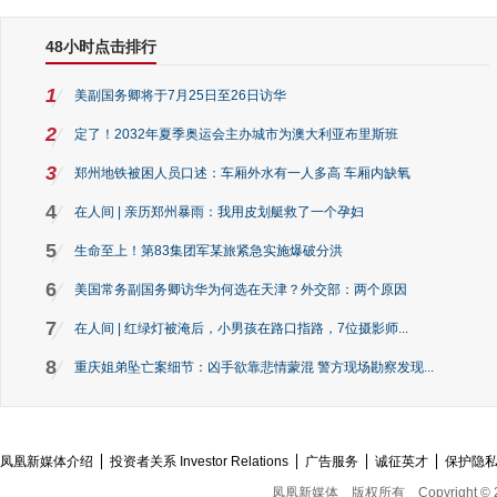
48小时点击排行
1
美副国务卿将于7月25日至26日访华
2
定了！2032年夏季奥运会主办城市为澳大利亚布里斯班
3
郑州地铁被困人员口述：车厢外水有一人多高 车厢内缺氧
4
在人间 | 亲历郑州暴雨：我用皮划艇救了一个孕妇
5
生命至上！第83集团军某旅紧急实施爆破分洪
6
美国常务副国务卿访华为何选在天津？外交部：两个原因
7
在人间 | 红绿灯被淹后，小男孩在路口指路，7位摄影师...
8
重庆姐弟坠亡案细节：凶手欲靠悲情蒙混 警方现场勘察发现...
凤凰新媒体介绍
投资者关系 Investor Relations
广告服务
诚征英才
保护隐
凤凰新媒体
版权所有
Copyright © 