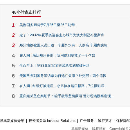
48小时点击排行
1
美副国务卿将于7月25日至26日访华
2
定了！2032年夏季奥运会主办城市为澳大利亚布里斯班
3
郑州地铁被困人员口述：车厢外水有一人多高 车厢内缺氧
4
在人间 | 亲历郑州暴雨：我用皮划艇救了一个孕妇
5
生命至上！第83集团军某旅紧急实施爆破分洪
6
美国常务副国务卿访华为何选在天津？外交部：两个原因
7
在人间 | 红绿灯被淹后，小男孩在路口指路，7位摄影师...
8
重庆姐弟坠亡案细节：凶手欲靠悲情蒙混 警方现场勘察发现...
凤凰新媒体介绍
投资者关系 Investor Relations
广告服务
诚征英才
保护隐
凤凰新媒体
版权所有
Copyright © 