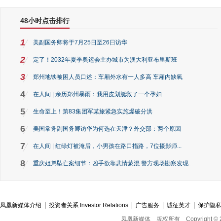
48小时点击排行
1
美副国务卿将于7月25日至26日访华
2
定了！2032年夏季奥运会主办城市为澳大利亚布里斯班
3
郑州地铁被困人员口述：车厢外水有一人多高 车厢内缺氧
4
在人间 | 亲历郑州暴雨：我用皮划艇救了一个孕妇
5
生命至上！第83集团军某旅紧急实施爆破分洪
6
美国常务副国务卿访华为何选在天津？外交部：两个原因
7
在人间 | 红绿灯被淹后，小男孩在路口指路，7位摄影师...
8
重庆姐弟坠亡案细节：凶手欲靠悲情蒙混 警方现场勘察发现...
凤凰新媒体介绍
投资者关系 Investor Relations
广告服务
诚征英才
保护隐
凤凰新媒体
版权所有
Copyright © 