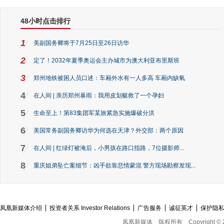
48小时点击排行
1
美副国务卿将于7月25日至26日访华
2
定了！2032年夏季奥运会主办城市为澳大利亚布里斯班
3
郑州地铁被困人员口述：车厢外水有一人多高 车厢内缺氧
4
在人间 | 亲历郑州暴雨：我用皮划艇救了一个孕妇
5
生命至上！第83集团军某旅紧急实施爆破分洪
6
美国常务副国务卿访华为何选在天津？外交部：两个原因
7
在人间 | 红绿灯被淹后，小男孩在路口指路，7位摄影师...
8
重庆姐弟坠亡案细节：凶手欲靠悲情蒙混 警方现场勘察发现...
凤凰新媒体介绍
投资者关系 Investor Relations
广告服务
诚征英才
保护隐
凤凰新媒体
版权所有
Copyright © 