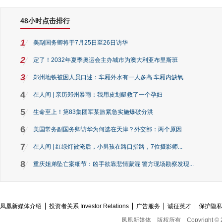
48小时点击排行
1
美副国务卿将于7月25日至26日访华
2
定了！2032年夏季奥运会主办城市为澳大利亚布里斯班
3
郑州地铁被困人员口述：车厢外水有一人多高 车厢内缺氧
4
在人间 | 亲历郑州暴雨：我用皮划艇救了一个孕妇
5
生命至上！第83集团军某旅紧急实施爆破分洪
6
美国常务副国务卿访华为何选在天津？外交部：两个原因
7
在人间 | 红绿灯被淹后，小男孩在路口指路，7位摄影师...
8
重庆姐弟坠亡案细节：凶手欲靠悲情蒙混 警方现场勘察发现...
凤凰新媒体介绍
投资者关系 Investor Relations
广告服务
诚征英才
保护隐
凤凰新媒体
版权所有
Copyright © 