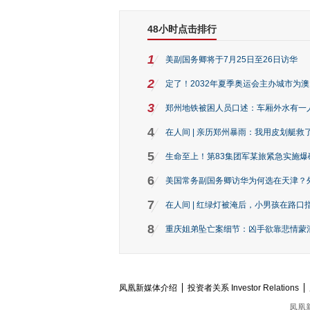
48小时点击排行
1
美副国务卿将于7月25日至26日访华
2
定了！2032年夏季奥运会主办城市为
3
郑州地铁被困人员口述：车厢外水有一
4
在人间 | 亲历郑州暴雨：我用皮划艇救
5
生命至上！第83集团军某旅紧急实施爆
6
美国常务副国务卿访华为何选在天津？
7
在人间 | 红绿灯被淹后，小男孩在路口指
8
重庆姐弟坠亡案细节：凶手欲靠悲情蒙混 
凤凰新媒体介绍
投资者关系 Investor Relations
凤凰