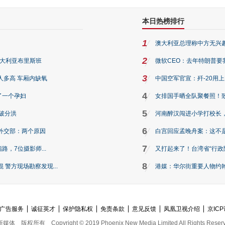
本日热榜排行
1
澳大利亚总理称中方无兴
2
澳大利亚布里斯班
微软CEO：去年特朗普要我们收
3
人多高 车厢内缺氧
中国空军官宣：歼-20用
4
了一个孕妇
女排国手晒全队聚餐照！
5
破分洪
河南醉汉闯进小学打校长，
6
外交部：两个原因
白宫回应孟晚舟案：这不
7
路，7位摄影师...
又打起来了！台湾省“行政院
8
警方现场勘察发现...
港媒：华尔街重要人物约翰·
广告服务
诚征英才
保护隐私权
免责条款
意见反馈
凤凰卫视介绍
京ICP
新媒体
版权所有
Copyright © 2019 Phoenix New Media Limited All Rights Reser