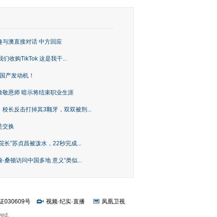
趣与澳直接对话 中方回应
购TikTok 这是我干...
上国产发动机！
致敬恩师 暗示将结束职业生涯
校长反击打掉其3颗牙，双双被刑...
是交换
长”苏贞昌被泼水，22秒完成...
桑顿访问中国多地 意义“类似...
证030609号
视频
·
纪实
·
直播
凤凰卫视
ved.