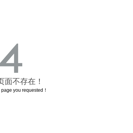
页面不存在！
he page you requested！
这个3.2米的长卷，还原了600岁的紫禁城