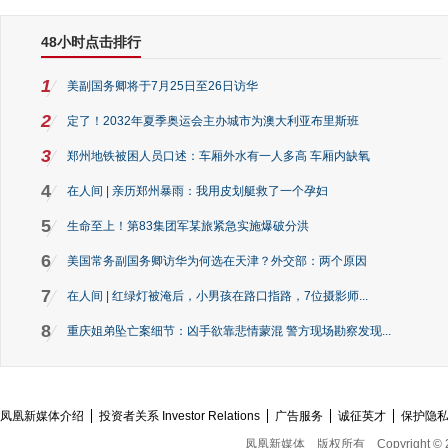
48小时点击排行
1
美副国务卿将于7月25日至26日访华
2
定了！2032年夏季奥运会主办城市为澳大利亚布里斯班
3
郑州地铁被困人员口述：车厢外水有一人多高 车厢内缺氧
4
在人间 | 亲历郑州暴雨：我用皮划艇救了一个孕妇
5
生命至上！第83集团军某旅紧急实施爆破分洪
6
美国常务副国务卿访华为何选在天津？外交部：两个原因
7
在人间 | 红绿灯被淹后，小男孩在路口指路，7位摄影师...
8
重庆姐弟坠亡案细节：凶手欲靠悲情蒙混 警方现场勘察发现...
凤凰新媒体介绍
投资者关系 Investor Relations
广告服务
诚征英才
保护隐
凤凰新媒体
版权所有
Copyright © 