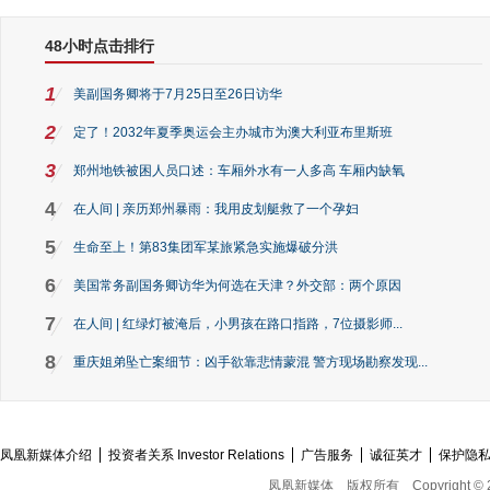
48小时点击排行
1
美副国务卿将于7月25日至26日访华
2
定了！2032年夏季奥运会主办城市为澳大利亚布里斯班
3
郑州地铁被困人员口述：车厢外水有一人多高 车厢内缺氧
4
在人间 | 亲历郑州暴雨：我用皮划艇救了一个孕妇
5
生命至上！第83集团军某旅紧急实施爆破分洪
6
美国常务副国务卿访华为何选在天津？外交部：两个原因
7
在人间 | 红绿灯被淹后，小男孩在路口指路，7位摄影师...
8
重庆姐弟坠亡案细节：凶手欲靠悲情蒙混 警方现场勘察发现...
凤凰新媒体介绍
投资者关系 Investor Relations
广告服务
诚征英才
保护隐
凤凰新媒体
版权所有
Copyright © 