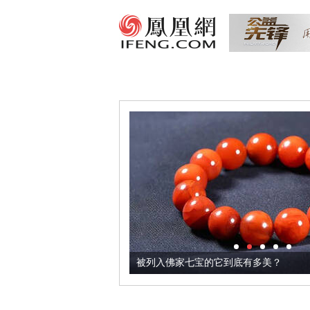
把它加到了牛轧糖里
被列入佛家七宝的它到底有多美？