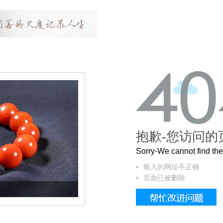
抱歉-您访问的
Sorry-We cannot find t
输入的网址不正确
页面已被删除
这个3.2米的长卷，还原了600岁的紫禁城