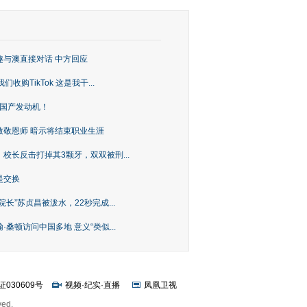
趣与澳直接对话 中方回应
购TikTok 这是我干...
上国产发动机！
致敬恩师 暗示将结束职业生涯
校长反击打掉其3颗牙，双双被刑...
是交换
长”苏贞昌被泼水，22秒完成...
桑顿访问中国多地 意义“类似...
证030609号
视频
·
纪实
·
直播
凤凰卫视
ved.