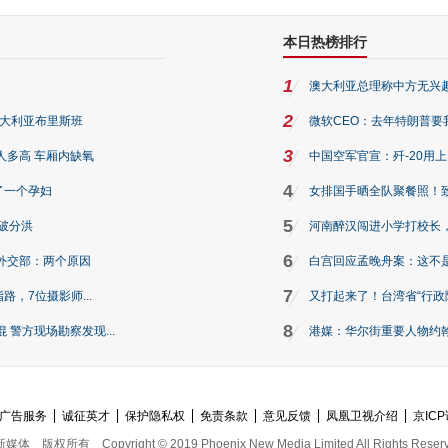
本日热榜排行
1
澳大利亚总理称中方无兴
2
澳大利亚布里斯班
微软CEO：去年特朗普要我们收
3
人多高 车厢内缺氧
中国空军官宣：歼-20用
4
了一个孕妇
女排国手晒全队聚餐照！
5
破分洪
河南醉汉闯进小学打校长，
6
外交部：两个原因
白宫回应孟晚舟案：这不
7
路，7位摄影师...
又打起来了！台湾省“行政院
8
警方现场勘察发现...
港媒：华尔街重要人物约翰·
广告服务
诚征英才
保护隐私权
免责条款
意见反馈
凤凰卫视介绍
京ICP
新媒体
版权所有
Copyright © 2019 Phoenix New Media Limited All Rights Reser