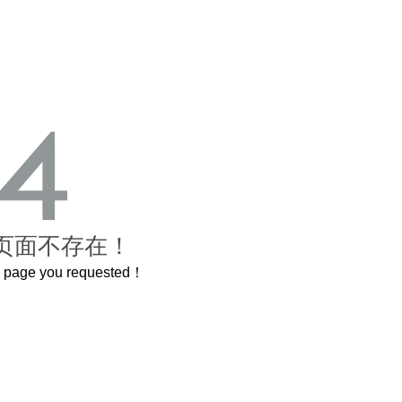
页面不存在！
he page you requested！
曲奇届的“爱马仕”把你的爱封在罐子里送给TA