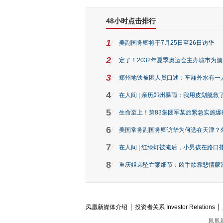
48小时点击排行
1
美副国务卿将于7月25日至26日访华
2
定了！2032年夏季奥运会主办城市为
3
郑州地铁被困人员口述：车厢外水有一
4
在人间 | 亲历郑州暴雨：我用皮划艇救
5
生命至上！第83集团军某旅紧急实施爆
6
美国常务副国务卿访华为何选在天津？
7
在人间 | 红绿灯被淹后，小男孩在路口指
8
重庆姐弟坠亡案细节：凶手欲靠悲情蒙混 
凤凰新媒体介绍
投资者关系 Investor Relations
凤凰