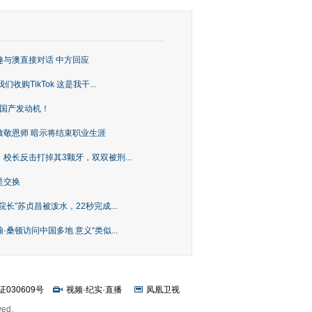
趣与澳直接对话 中方回应
购TikTok 这是我干...
上国产发动机！
致敬恩师 暗示将结束职业生涯
校长反击打掉其3颗牙，双双被刑...
是交换
长”苏贞昌被泼水，22秒完成...
桑顿访问中国多地 意义“类似...
证030609号
视频
·
纪实
·
直播
凤凰卫视
ved.