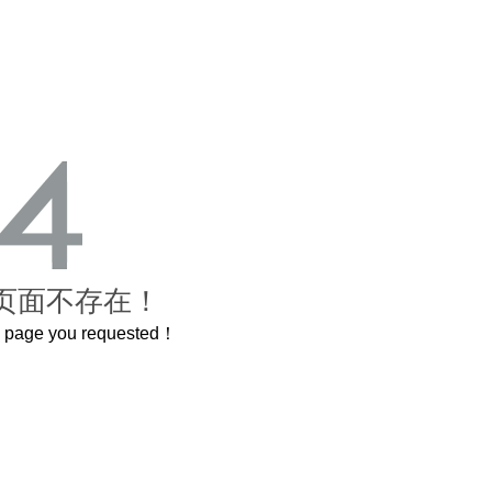
页面不存在！
he page you requested！
曲奇届的“爱马仕”把你的爱封在罐子里送给TA