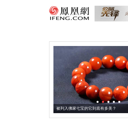
把它加到了牛轧糖里
被列入佛家七宝的它到底有多美？