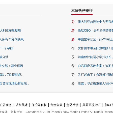
本日热榜排行
1
澳大利亚总理称中方无兴
2
澳大利亚布里斯班
微软CEO：去年特朗普要我们收
3
人多高 车厢内缺氧
中国空军官宣：歼-20用
4
了一个孕妇
女排国手晒全队聚餐照！
5
破分洪
河南醉汉闯进小学打校长，
6
外交部：两个原因
白宫回应孟晚舟案：这不
7
路，7位摄影师...
又打起来了！台湾省“行政院
8
警方现场勘察发现...
港媒：华尔街重要人物约翰·
广告服务
诚征英才
保护隐私权
免责条款
意见反馈
凤凰卫视介绍
京ICP
新媒体
版权所有
Copyright © 2019 Phoenix New Media Limited All Rights Reser