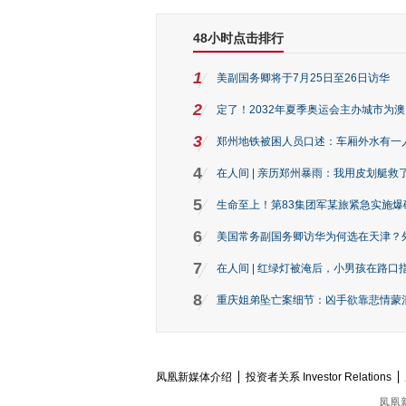
48小时点击排行
1
美副国务卿将于7月25日至26日访华
2
定了！2032年夏季奥运会主办城市为
3
郑州地铁被困人员口述：车厢外水有一
4
在人间 | 亲历郑州暴雨：我用皮划艇救
5
生命至上！第83集团军某旅紧急实施爆
6
美国常务副国务卿访华为何选在天津？
7
在人间 | 红绿灯被淹后，小男孩在路口指
8
重庆姐弟坠亡案细节：凶手欲靠悲情蒙混 
凤凰新媒体介绍
投资者关系 Investor Relations
凤凰