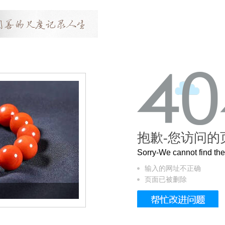
抱歉-您访问的
Sorry-We cannot find t
输入的网址不正确
页面已被删除
这个3.2米的长卷，还原了600岁的紫禁城