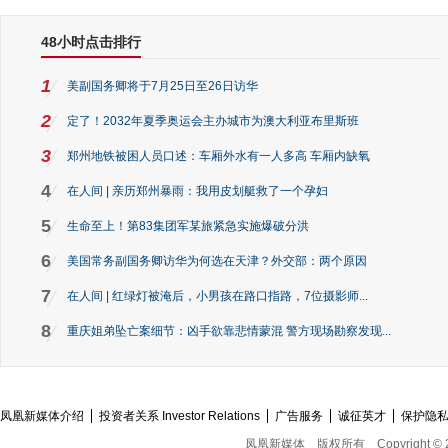
48小时点击排行
1
美副国务卿将于7月25日至26日访华
2
定了！2032年夏季奥运会主办城市为澳大利亚布里斯班
3
郑州地铁被困人员口述：车厢外水有一人多高 车厢内缺氧
4
在人间 | 亲历郑州暴雨：我用皮划艇救了一个孕妇
5
生命至上！第83集团军某旅紧急实施爆破分洪
6
美国常务副国务卿访华为何选在天津？外交部：两个原因
7
在人间 | 红绿灯被淹后，小男孩在路口指路，7位摄影师...
8
重庆姐弟坠亡案细节：凶手欲靠悲情蒙混 警方现场勘察发现...
凤凰新媒体介绍
投资者关系 Investor Relations
广告服务
诚征英才
保护隐
凤凰新媒体
版权所有
Copyright © 