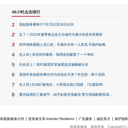
48小时点击排行
1
美副国务卿将于7月25日至26日访华
2
定了！2032年夏季奥运会主办城市为澳大利亚布里斯班
3
郑州地铁被困人员口述：车厢外水有一人多高 车厢内缺氧
4
在人间 | 亲历郑州暴雨：我用皮划艇救了一个孕妇
5
生命至上！第83集团军某旅紧急实施爆破分洪
6
美国常务副国务卿访华为何选在天津？外交部：两个原因
7
在人间 | 红绿灯被淹后，小男孩在路口指路，7位摄影师...
8
重庆姐弟坠亡案细节：凶手欲靠悲情蒙混 警方现场勘察发现...
凤凰新媒体介绍
投资者关系 Investor Relations
广告服务
诚征英才
保护隐
凤凰新媒体
版权所有
Copyright © 