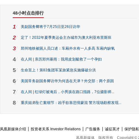
48小时点击排行
1
美副国务卿将于7月25日至26日访华
2
定了！2032年夏季奥运会主办城市为澳大利亚布里斯班
3
郑州地铁被困人员口述：车厢外水有一人多高 车厢内缺氧
4
在人间 | 亲历郑州暴雨：我用皮划艇救了一个孕妇
5
生命至上！第83集团军某旅紧急实施爆破分洪
6
美国常务副国务卿访华为何选在天津？外交部：两个原因
7
在人间 | 红绿灯被淹后，小男孩在路口指路，7位摄影师...
8
重庆姐弟坠亡案细节：凶手欲靠悲情蒙混 警方现场勘察发现...
凤凰新媒体介绍
投资者关系 Investor Relations
广告服务
诚征英才
保护隐
凤凰新媒体
版权所有
Copyright © 