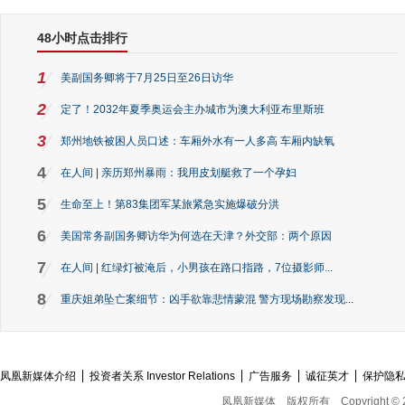
48小时点击排行
1
美副国务卿将于7月25日至26日访华
2
定了！2032年夏季奥运会主办城市为澳大利亚布里斯班
3
郑州地铁被困人员口述：车厢外水有一人多高 车厢内缺氧
4
在人间 | 亲历郑州暴雨：我用皮划艇救了一个孕妇
5
生命至上！第83集团军某旅紧急实施爆破分洪
6
美国常务副国务卿访华为何选在天津？外交部：两个原因
7
在人间 | 红绿灯被淹后，小男孩在路口指路，7位摄影师...
8
重庆姐弟坠亡案细节：凶手欲靠悲情蒙混 警方现场勘察发现...
凤凰新媒体介绍
投资者关系 Investor Relations
广告服务
诚征英才
保护隐
凤凰新媒体
版权所有
Copyright © 