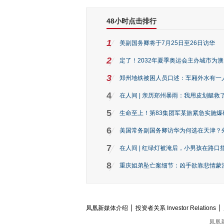
48小时点击排行
1
美副国务卿将于7月25日至26日访华
2
定了！2032年夏季奥运会主办城市为
3
郑州地铁被困人员口述：车厢外水有一
4
在人间 | 亲历郑州暴雨：我用皮划艇救
5
生命至上！第83集团军某旅紧急实施爆
6
美国常务副国务卿访华为何选在天津？
7
在人间 | 红绿灯被淹后，小男孩在路口指
8
重庆姐弟坠亡案细节：凶手欲靠悲情蒙混 
凤凰新媒体介绍
投资者关系 Investor Relations
凤凰