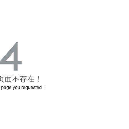
页面不存在！
he page you requested！
这个3.2米的长卷，还原了600岁的紫禁城