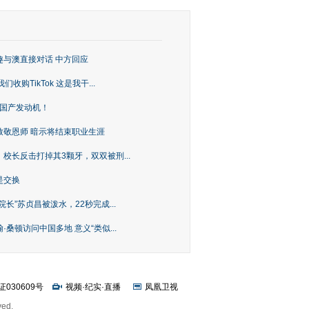
趣与澳直接对话 中方回应
购TikTok 这是我干...
上国产发动机！
致敬恩师 暗示将结束职业生涯
校长反击打掉其3颗牙，双双被刑...
是交换
长”苏贞昌被泼水，22秒完成...
桑顿访问中国多地 意义“类似...
证030609号
视频
·
纪实
·
直播
凤凰卫视
ved.