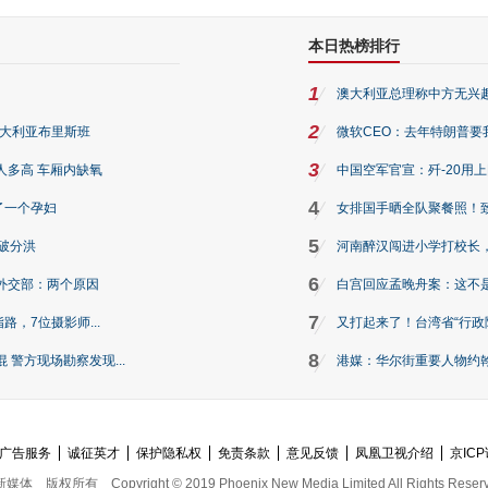
本日热榜排行
1
澳大利亚总理称中方无兴
2
澳大利亚布里斯班
微软CEO：去年特朗普要我们收
3
人多高 车厢内缺氧
中国空军官宣：歼-20用
4
了一个孕妇
女排国手晒全队聚餐照！
5
破分洪
河南醉汉闯进小学打校长，
6
外交部：两个原因
白宫回应孟晚舟案：这不
7
路，7位摄影师...
又打起来了！台湾省“行政院
8
警方现场勘察发现...
港媒：华尔街重要人物约翰·
广告服务
诚征英才
保护隐私权
免责条款
意见反馈
凤凰卫视介绍
京ICP
新媒体
版权所有
Copyright © 2019 Phoenix New Media Limited All Rights Reser