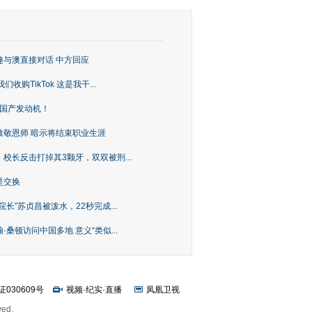
趣与澳直接对话 中方回应
购TikTok 这是我干...
上国产发动机！
致敬恩师 暗示将结束职业生涯
校长反击打掉其3颗牙，双双被刑...
是交换
长”苏贞昌被泼水，22秒完成...
桑顿访问中国多地 意义“类似...
证030609号
视频
·
纪实
·
直播
凤凰卫视
ved.