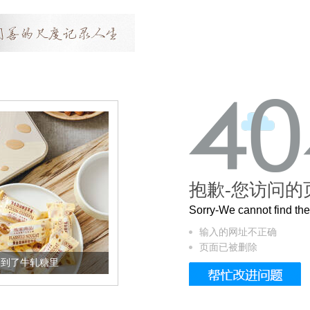
抱歉-您访问的
Sorry-We cannot find t
输入的网址不正确
页面已被删除
轧糖里
被列入佛家七宝的它到底有多美？