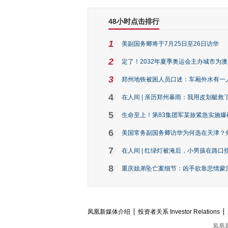
48小时点击排行
1
美副国务卿将于7月25日至26日访华
2
定了！2032年夏季奥运会主办城市为
3
郑州地铁被困人员口述：车厢外水有一
4
在人间 | 亲历郑州暴雨：我用皮划艇救
5
生命至上！第83集团军某旅紧急实施爆
6
美国常务副国务卿访华为何选在天津？
7
在人间 | 红绿灯被淹后，小男孩在路口指
8
重庆姐弟坠亡案细节：凶手欲靠悲情蒙混 
凤凰新媒体介绍
投资者关系 Investor Relations
凤凰