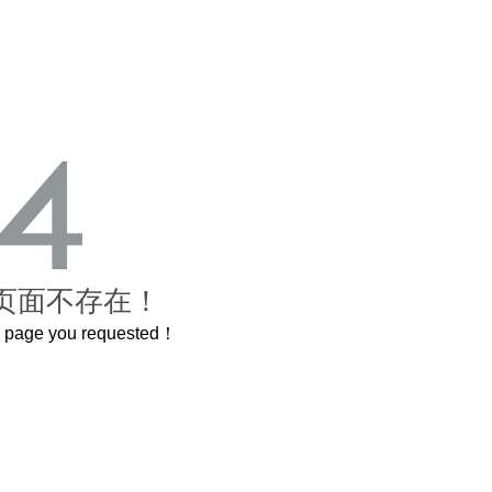
页面不存在！
he page you requested！
这个3.2米的长卷，还原了600岁的紫禁城