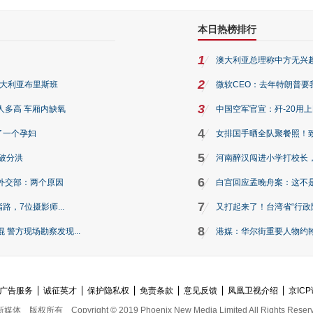
本日热榜排行
1
澳大利亚总理称中方无兴
2
澳大利亚布里斯班
微软CEO：去年特朗普要我们收
3
人多高 车厢内缺氧
中国空军官宣：歼-20用
4
了一个孕妇
女排国手晒全队聚餐照！
5
破分洪
河南醉汉闯进小学打校长，
6
外交部：两个原因
白宫回应孟晚舟案：这不
7
路，7位摄影师...
又打起来了！台湾省“行政院
8
警方现场勘察发现...
港媒：华尔街重要人物约翰·
广告服务
诚征英才
保护隐私权
免责条款
意见反馈
凤凰卫视介绍
京ICP
新媒体
版权所有
Copyright © 2019 Phoenix New Media Limited All Rights Reser