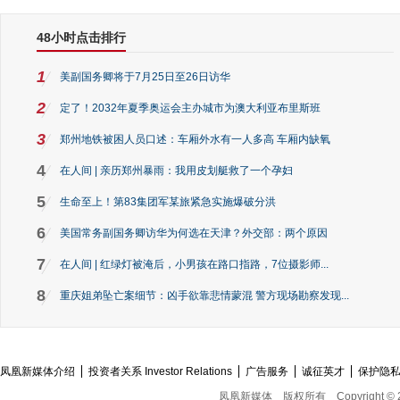
48小时点击排行
1
美副国务卿将于7月25日至26日访华
2
定了！2032年夏季奥运会主办城市为澳大利亚布里斯班
3
郑州地铁被困人员口述：车厢外水有一人多高 车厢内缺氧
4
在人间 | 亲历郑州暴雨：我用皮划艇救了一个孕妇
5
生命至上！第83集团军某旅紧急实施爆破分洪
6
美国常务副国务卿访华为何选在天津？外交部：两个原因
7
在人间 | 红绿灯被淹后，小男孩在路口指路，7位摄影师...
8
重庆姐弟坠亡案细节：凶手欲靠悲情蒙混 警方现场勘察发现...
凤凰新媒体介绍
投资者关系 Investor Relations
广告服务
诚征英才
保护隐
凤凰新媒体
版权所有
Copyright © 