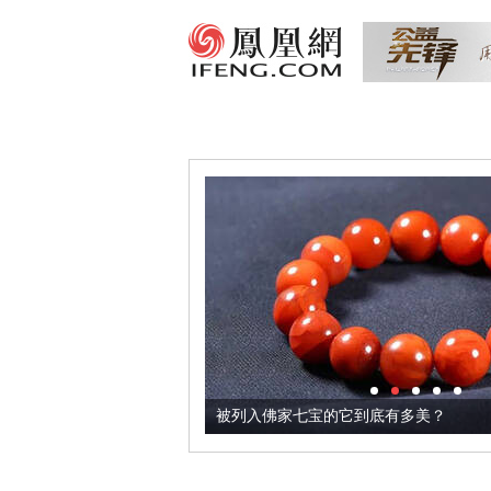
把它加到了牛轧糖里
被列入佛家七宝的它到底有多美？