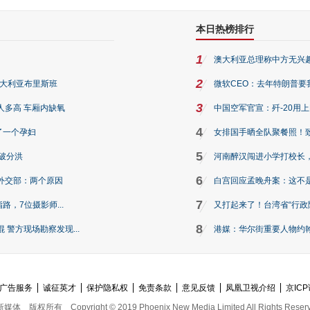
本日热榜排行
1
澳大利亚总理称中方无兴
2
澳大利亚布里斯班
微软CEO：去年特朗普要我们收
3
人多高 车厢内缺氧
中国空军官宣：歼-20用
4
了一个孕妇
女排国手晒全队聚餐照！
5
破分洪
河南醉汉闯进小学打校长，
6
外交部：两个原因
白宫回应孟晚舟案：这不
7
路，7位摄影师...
又打起来了！台湾省“行政院
8
警方现场勘察发现...
港媒：华尔街重要人物约翰·
广告服务
诚征英才
保护隐私权
免责条款
意见反馈
凤凰卫视介绍
京ICP
新媒体
版权所有
Copyright © 2019 Phoenix New Media Limited All Rights Reser