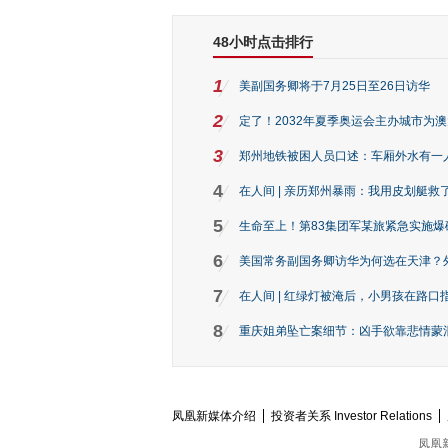
48小时点击排行
1
美副国务卿将于7月25日至26日访华
2
定了！2032年夏季奥运会主办城市为
3
郑州地铁被困人员口述：车厢外水有一
4
在人间 | 亲历郑州暴雨：我用皮划艇救
5
生命至上！第83集团军某旅紧急实施爆
6
美国常务副国务卿访华为何选在天津？
7
在人间 | 红绿灯被淹后，小男孩在路口指
8
重庆姐弟坠亡案细节：凶手欲靠悲情蒙混 
凤凰新媒体介绍
投资者关系 Investor Relations
凤凰