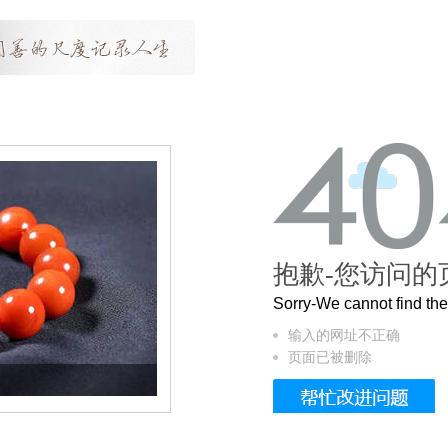
抱歉-您访问的
Sorry-We cannot find t
输入的网址不正确
页面已被删除
这个3.2米的长卷，还原了600岁的紫禁城