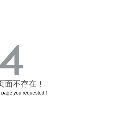
页面不存在！
he page you requested！
曲奇届的“爱马仕”把你的爱封在罐子里送给TA