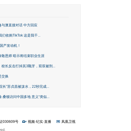
趣与澳直接对话 中方回应
购TikTok 这是我干...
上国产发动机！
致敬恩师 暗示将结束职业生涯
校长反击打掉其3颗牙，双双被刑...
是交换
长”苏贞昌被泼水，22秒完成...
桑顿访问中国多地 意义“类似...
证030609号
视频
·
纪实
·
直播
凤凰卫视
ved.