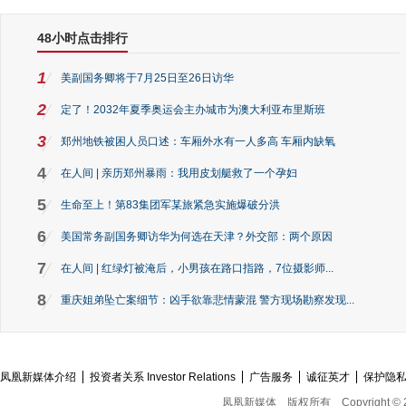
48小时点击排行
1
美副国务卿将于7月25日至26日访华
2
定了！2032年夏季奥运会主办城市为澳大利亚布里斯班
3
郑州地铁被困人员口述：车厢外水有一人多高 车厢内缺氧
4
在人间 | 亲历郑州暴雨：我用皮划艇救了一个孕妇
5
生命至上！第83集团军某旅紧急实施爆破分洪
6
美国常务副国务卿访华为何选在天津？外交部：两个原因
7
在人间 | 红绿灯被淹后，小男孩在路口指路，7位摄影师...
8
重庆姐弟坠亡案细节：凶手欲靠悲情蒙混 警方现场勘察发现...
凤凰新媒体介绍
投资者关系 Investor Relations
广告服务
诚征英才
保护隐
凤凰新媒体
版权所有
Copyright © 