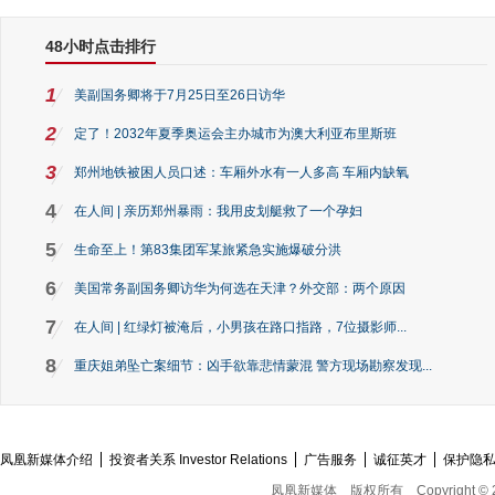
48小时点击排行
1
美副国务卿将于7月25日至26日访华
2
定了！2032年夏季奥运会主办城市为澳大利亚布里斯班
3
郑州地铁被困人员口述：车厢外水有一人多高 车厢内缺氧
4
在人间 | 亲历郑州暴雨：我用皮划艇救了一个孕妇
5
生命至上！第83集团军某旅紧急实施爆破分洪
6
美国常务副国务卿访华为何选在天津？外交部：两个原因
7
在人间 | 红绿灯被淹后，小男孩在路口指路，7位摄影师...
8
重庆姐弟坠亡案细节：凶手欲靠悲情蒙混 警方现场勘察发现...
凤凰新媒体介绍
投资者关系 Investor Relations
广告服务
诚征英才
保护隐
凤凰新媒体
版权所有
Copyright © 