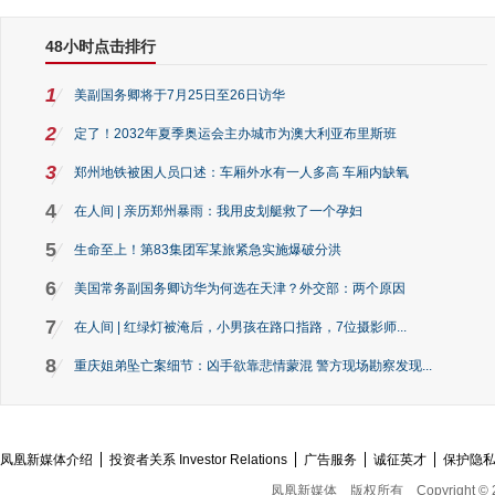
48小时点击排行
1
美副国务卿将于7月25日至26日访华
2
定了！2032年夏季奥运会主办城市为澳大利亚布里斯班
3
郑州地铁被困人员口述：车厢外水有一人多高 车厢内缺氧
4
在人间 | 亲历郑州暴雨：我用皮划艇救了一个孕妇
5
生命至上！第83集团军某旅紧急实施爆破分洪
6
美国常务副国务卿访华为何选在天津？外交部：两个原因
7
在人间 | 红绿灯被淹后，小男孩在路口指路，7位摄影师...
8
重庆姐弟坠亡案细节：凶手欲靠悲情蒙混 警方现场勘察发现...
凤凰新媒体介绍
投资者关系 Investor Relations
广告服务
诚征英才
保护隐
凤凰新媒体
版权所有
Copyright © 