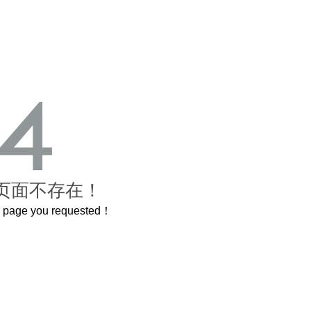
页面不存在！
he page you requested！
A
喝茅台专用，茅台文化研究会打造出超意境酒器