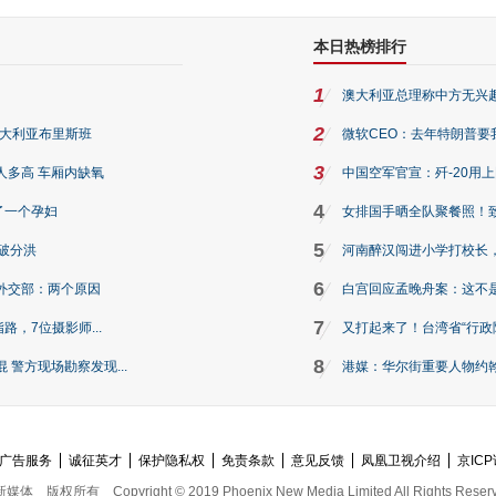
本日热榜排行
1
澳大利亚总理称中方无兴
2
澳大利亚布里斯班
微软CEO：去年特朗普要我们收
3
人多高 车厢内缺氧
中国空军官宣：歼-20用
4
了一个孕妇
女排国手晒全队聚餐照！
5
破分洪
河南醉汉闯进小学打校长，
6
外交部：两个原因
白宫回应孟晚舟案：这不
7
路，7位摄影师...
又打起来了！台湾省“行政院
8
警方现场勘察发现...
港媒：华尔街重要人物约翰·
广告服务
诚征英才
保护隐私权
免责条款
意见反馈
凤凰卫视介绍
京ICP
新媒体
版权所有
Copyright © 2019 Phoenix New Media Limited All Rights Reser