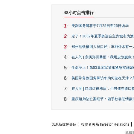
48小时点击排行
1
美副国务卿将于7月25日至26日访华
2
定了！2032年夏季奥运会主办城市为
3
郑州地铁被困人员口述：车厢外水有一
4
在人间 | 亲历郑州暴雨：我用皮划艇救
5
生命至上！第83集团军某旅紧急实施爆
6
美国常务副国务卿访华为何选在天津？
7
在人间 | 红绿灯被淹后，小男孩在路口指
8
重庆姐弟坠亡案细节：凶手欲靠悲情蒙混 
凤凰新媒体介绍
投资者关系 Investor Relations
凤凰