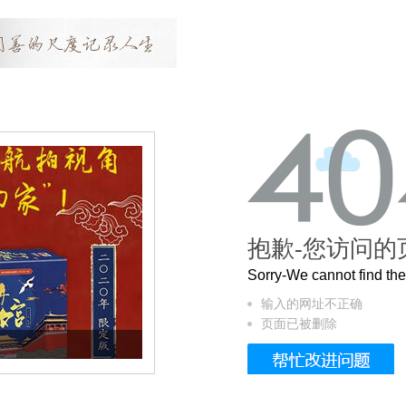
抱歉-您访问的
Sorry-We cannot find t
输入的网址不正确
页面已被删除
曲奇届的“爱马仕”把你的爱封在罐子里送给T