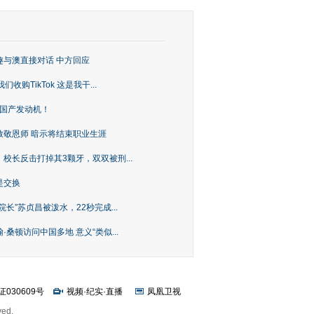
趣与澳直接对话 中方回应
购TikTok 这是我干...
上国产发动机！
致敬恩师 暗示将结束职业生涯
校长反击打掉其3颗牙，双双被刑...
是交换
长”苏贞昌被泼水，22秒完成...
桑顿访问中国多地 意义“类似...
证030609号
视频
·
纪实
·
直播
凤凰卫视
ved.