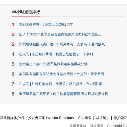
48小时点击排行
1
美副国务卿将于7月25日至26日访华
2
定了！2032年夏季奥运会主办城市为澳大利亚布里斯班
3
郑州地铁被困人员口述：车厢外水有一人多高 车厢内缺氧
4
在人间 | 亲历郑州暴雨：我用皮划艇救了一个孕妇
5
生命至上！第83集团军某旅紧急实施爆破分洪
6
美国常务副国务卿访华为何选在天津？外交部：两个原因
7
在人间 | 红绿灯被淹后，小男孩在路口指路，7位摄影师...
8
重庆姐弟坠亡案细节：凶手欲靠悲情蒙混 警方现场勘察发现...
凤凰新媒体介绍
投资者关系 Investor Relations
广告服务
诚征英才
保护隐
凤凰新媒体
版权所有
Copyright © 