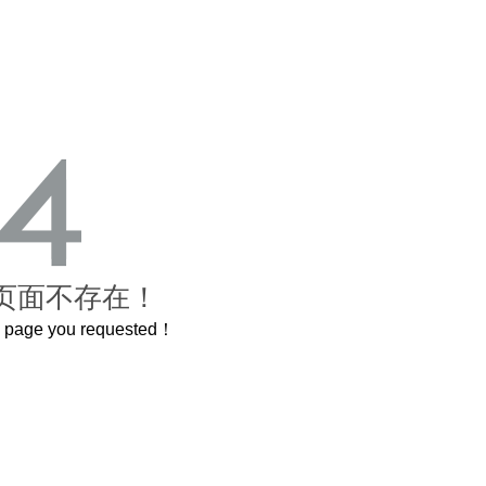
页面不存在！
he page you requested！
这个3.2米的长卷，还原了600岁的紫禁城