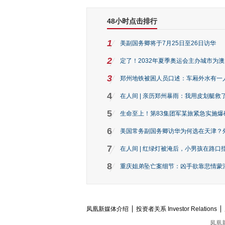
48小时点击排行
1
美副国务卿将于7月25日至26日访华
2
定了！2032年夏季奥运会主办城市为
3
郑州地铁被困人员口述：车厢外水有一
4
在人间 | 亲历郑州暴雨：我用皮划艇救
5
生命至上！第83集团军某旅紧急实施爆
6
美国常务副国务卿访华为何选在天津？
7
在人间 | 红绿灯被淹后，小男孩在路口指
8
重庆姐弟坠亡案细节：凶手欲靠悲情蒙混 
凤凰新媒体介绍
投资者关系 Investor Relations
凤凰