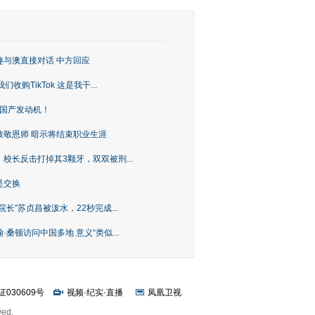
趣与澳直接对话 中方回应
购TikTok 这是我干...
上国产发动机！
致敬恩师 暗示将结束职业生涯
校长反击打掉其3颗牙，双双被刑...
是交换
长”苏贞昌被泼水，22秒完成...
桑顿访问中国多地 意义“类似...
证030609号
视频
·
纪实
·
直播
凤凰卫视
ved.