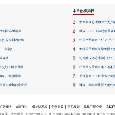
本日热榜排行
1
澳大利亚总理称中方无兴
2
澳大利亚布里斯班
微软CEO：去年特朗普要我们收
3
人多高 车厢内缺氧
中国空军官宣：歼-20用
4
了一个孕妇
女排国手晒全队聚餐照！
5
破分洪
河南醉汉闯进小学打校长，
6
外交部：两个原因
白宫回应孟晚舟案：这不
7
路，7位摄影师...
又打起来了！台湾省“行政院
8
警方现场勘察发现...
港媒：华尔街重要人物约翰·
广告服务
诚征英才
保护隐私权
免责条款
意见反馈
凤凰卫视介绍
京ICP
新媒体
版权所有
Copyright © 2019 Phoenix New Media Limited All Rights Reser