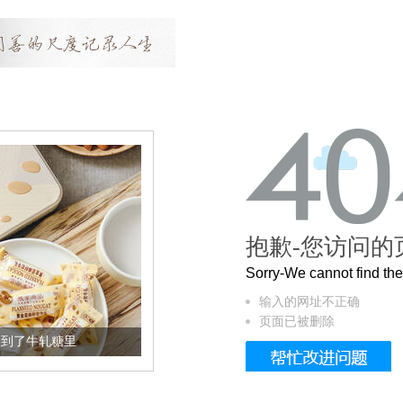
抱歉-您访问的
Sorry-We cannot find t
输入的网址不正确
页面已被删除
牛轧糖里
被列入佛家七宝的它到底有多美？