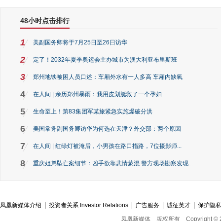
48小时点击排行
1
美副国务卿将于7月25日至26日访华
2
定了！2032年夏季奥运会主办城市为澳大利亚布里斯班
3
郑州地铁被困人员口述：车厢外水有一人多高 车厢内缺氧
4
在人间 | 亲历郑州暴雨：我用皮划艇救了一个孕妇
5
生命至上！第83集团军某旅紧急实施爆破分洪
6
美国常务副国务卿访华为何选在天津？外交部：两个原因
7
在人间 | 红绿灯被淹后，小男孩在路口指路，7位摄影师...
8
重庆姐弟坠亡案细节：凶手欲靠悲情蒙混 警方现场勘察发现...
凤凰新媒体介绍
投资者关系 Investor Relations
广告服务
诚征英才
保护隐
凤凰新媒体
版权所有
Copyright © 