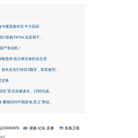
趣与澳直接对话 中方回应
购TikTok 这是我干...
上国产发动机！
致敬恩师 暗示将结束职业生涯
校长反击打掉其3颗牙，双双被刑...
是交换
长”苏贞昌被泼水，22秒完成...
桑顿访问中国多地 意义“类似...
证030609号
视频
·
纪实
·
直播
凤凰卫视
ved.