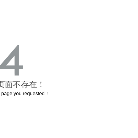
页面不存在！
he page you requested！
这个3.2米的长卷，还原了600岁的紫禁城