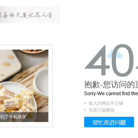
抱歉-您访问的
Sorry-We cannot find t
输入的网址不正确
页面已被删除
加到了牛轧糖里
被列入佛家七宝的它到底有多美？