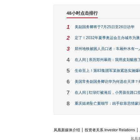
48小时点击排行
1
美副国务卿将于7月25日至26日访华
2
定了！2032年夏季奥运会主办城市为
3
郑州地铁被困人员口述：车厢外水有一
4
在人间 | 亲历郑州暴雨：我用皮划艇救
5
生命至上！第83集团军某旅紧急实施爆
6
美国常务副国务卿访华为何选在天津？
7
在人间 | 红绿灯被淹后，小男孩在路口指
8
重庆姐弟坠亡案细节：凶手欲靠悲情蒙混 
凤凰新媒体介绍
投资者关系 Investor Relations
凤凰