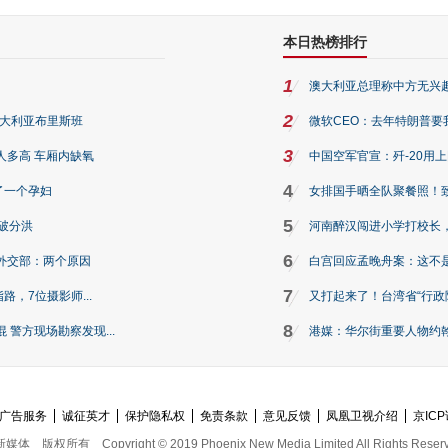
本日热榜排行
1
澳大利亚总理称中方无兴
2
澳大利亚布里斯班
微软CEO：去年特朗普要我们收
3
人多高 车厢内缺氧
中国空军官宣：歼-20用
4
了一个孕妇
女排国手晒全队聚餐照！
5
破分洪
河南醉汉闯进小学打校长，
6
外交部：两个原因
白宫回应孟晚舟案：这不
7
路，7位摄影师...
又打起来了！台湾省“行政院
8
警方现场勘察发现...
港媒：华尔街重要人物约翰·
广告服务
诚征英才
保护隐私权
免责条款
意见反馈
凤凰卫视介绍
京ICP
新媒体
版权所有
Copyright © 2019 Phoenix New Media Limited All Rights Reser