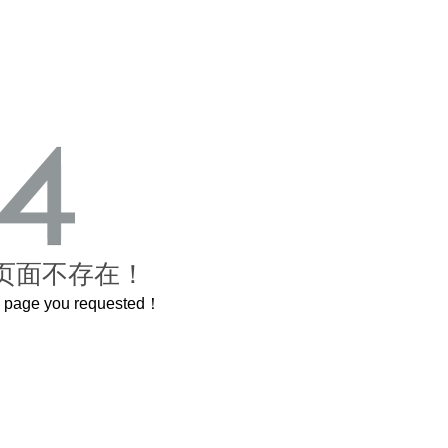
页面不存在！
he page you requested！
3.2米的长卷，还原了600岁的紫禁城
曲奇届的