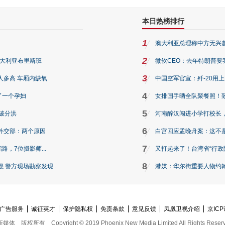
本日热榜排行
1
澳大利亚总理称中方无兴
2
澳大利亚布里斯班
微软CEO：去年特朗普要我们收
3
人多高 车厢内缺氧
中国空军官宣：歼-20用
4
了一个孕妇
女排国手晒全队聚餐照！
5
破分洪
河南醉汉闯进小学打校长，
6
外交部：两个原因
白宫回应孟晚舟案：这不
7
路，7位摄影师...
又打起来了！台湾省“行政院
8
警方现场勘察发现...
港媒：华尔街重要人物约翰·
广告服务
诚征英才
保护隐私权
免责条款
意见反馈
凤凰卫视介绍
京ICP
新媒体
版权所有
Copyright © 2019 Phoenix New Media Limited All Rights Reser