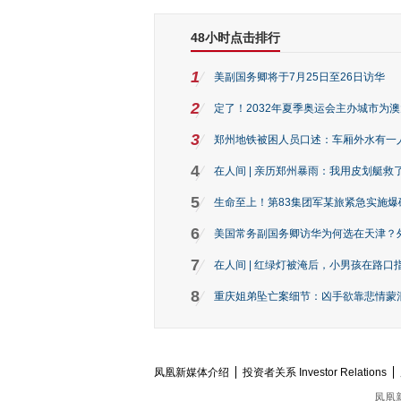
48小时点击排行
1
美副国务卿将于7月25日至26日访华
2
定了！2032年夏季奥运会主办城市为
3
郑州地铁被困人员口述：车厢外水有一
4
在人间 | 亲历郑州暴雨：我用皮划艇救
5
生命至上！第83集团军某旅紧急实施爆
6
美国常务副国务卿访华为何选在天津？
7
在人间 | 红绿灯被淹后，小男孩在路口指
8
重庆姐弟坠亡案细节：凶手欲靠悲情蒙混 
凤凰新媒体介绍
投资者关系 Investor Relations
凤凰