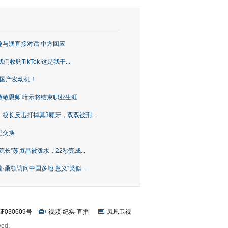
趣与澳直接对话 中方回应
购TikTok 这是我干...
上国产发动机！
致敬恩师 暗示将结束职业生涯
校长反击打掉其3颗牙，双双被刑...
是交换
长”苏贞昌被泼水，22秒完成...
桑顿访问中国多地 意义“类似...
证030609号
视频
·
纪实
·
直播
凤凰卫视
ved.