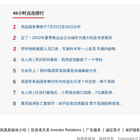
48小时点击排行
1
美副国务卿将于7月25日至26日访华
2
定了！2032年夏季奥运会主办城市为澳大利亚布里斯班
3
郑州地铁被困人员口述：车厢外水有一人多高 车厢内缺氧
4
在人间 | 亲历郑州暴雨：我用皮划艇救了一个孕妇
5
生命至上！第83集团军某旅紧急实施爆破分洪
6
美国常务副国务卿访华为何选在天津？外交部：两个原因
7
在人间 | 红绿灯被淹后，小男孩在路口指路，7位摄影师...
8
重庆姐弟坠亡案细节：凶手欲靠悲情蒙混 警方现场勘察发现...
凤凰新媒体介绍
投资者关系 Investor Relations
广告服务
诚征英才
保护隐
凤凰新媒体
版权所有
Copyright © 