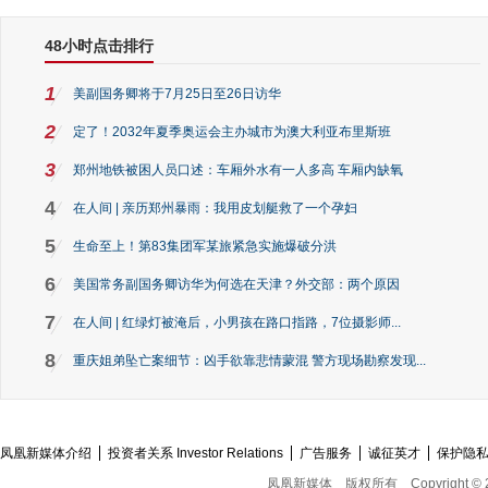
48小时点击排行
1
美副国务卿将于7月25日至26日访华
2
定了！2032年夏季奥运会主办城市为澳大利亚布里斯班
3
郑州地铁被困人员口述：车厢外水有一人多高 车厢内缺氧
4
在人间 | 亲历郑州暴雨：我用皮划艇救了一个孕妇
5
生命至上！第83集团军某旅紧急实施爆破分洪
6
美国常务副国务卿访华为何选在天津？外交部：两个原因
7
在人间 | 红绿灯被淹后，小男孩在路口指路，7位摄影师...
8
重庆姐弟坠亡案细节：凶手欲靠悲情蒙混 警方现场勘察发现...
凤凰新媒体介绍
投资者关系 Investor Relations
广告服务
诚征英才
保护隐
凤凰新媒体
版权所有
Copyright © 