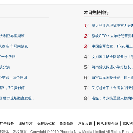
本日热榜排行
1
澳大利亚总理称中方无兴
2
澳大利亚布里斯班
微软CEO：去年特朗普要我们收
3
人多高 车厢内缺氧
中国空军官宣：歼-20用
4
了一个孕妇
女排国手晒全队聚餐照！
5
破分洪
河南醉汉闯进小学打校长，
6
外交部：两个原因
白宫回应孟晚舟案：这不
7
路，7位摄影师...
又打起来了！台湾省“行政院
8
警方现场勘察发现...
港媒：华尔街重要人物约翰·
广告服务
诚征英才
保护隐私权
免责条款
意见反馈
凤凰卫视介绍
京ICP
新媒体
版权所有
Copyright © 2019 Phoenix New Media Limited All Rights Reser