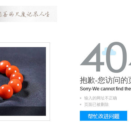
抱歉-您访问的
Sorry-We cannot find t
输入的网址不正确
页面已被删除
这个3.2米的长卷，还原了600岁的紫禁城