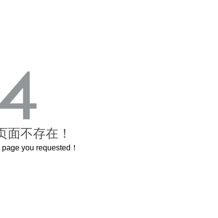
页面不存在！
he page you requested！
曲奇届的“爱马仕”把你的爱封在罐子里送给TA