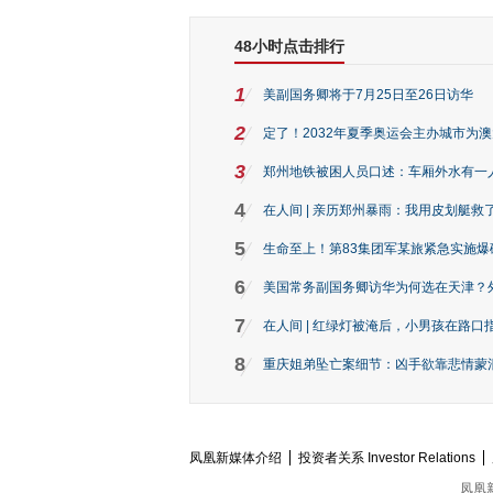
48小时点击排行
1
美副国务卿将于7月25日至26日访华
2
定了！2032年夏季奥运会主办城市为
3
郑州地铁被困人员口述：车厢外水有一
4
在人间 | 亲历郑州暴雨：我用皮划艇救
5
生命至上！第83集团军某旅紧急实施爆
6
美国常务副国务卿访华为何选在天津？
7
在人间 | 红绿灯被淹后，小男孩在路口指
8
重庆姐弟坠亡案细节：凶手欲靠悲情蒙混 
凤凰新媒体介绍
投资者关系 Investor Relations
凤凰