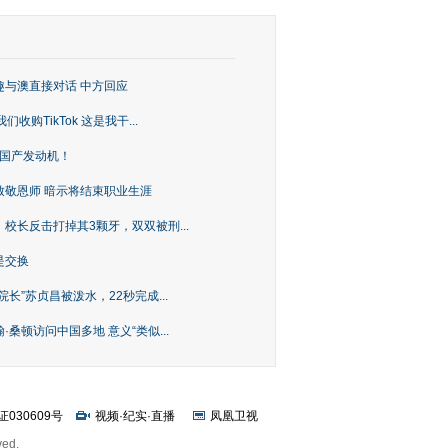
趣与澳直接对话 中方回应
购TikTok 这是我干...
上国产发动机！
致敬恩师 暗示将结束职业生涯
校长反击打掉其3颗牙，双双被刑...
是交换
长”苏贞昌被泼水，22秒完成...
桑顿访问中国多地 意义“类似...
证030609号
视频
·
纪实
·
直播
凤凰卫视
ved.