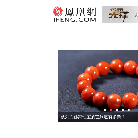
把它加到了牛轧糖里
被列入佛家七宝的它到底有多美？