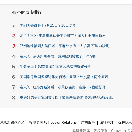
48小时点击排行
1
美副国务卿将于7月25日至26日访华
2
定了！2032年夏季奥运会主办城市为澳大利亚布里斯班
3
郑州地铁被困人员口述：车厢外水有一人多高 车厢内缺氧
4
在人间 | 亲历郑州暴雨：我用皮划艇救了一个孕妇
5
生命至上！第83集团军某旅紧急实施爆破分洪
6
美国常务副国务卿访华为何选在天津？外交部：两个原因
7
在人间 | 红绿灯被淹后，小男孩在路口指路，7位摄影师...
8
重庆姐弟坠亡案细节：凶手欲靠悲情蒙混 警方现场勘察发现...
凤凰新媒体介绍
投资者关系 Investor Relations
广告服务
诚征英才
保护隐
凤凰新媒体
版权所有
Copyright © 