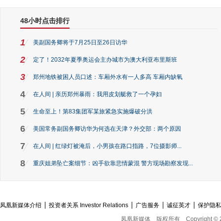
48小时点击排行
1
美副国务卿将于7月25日至26日访华
2
定了！2032年夏季奥运会主办城市为澳大利亚布里斯班
3
郑州地铁被困人员口述：车厢外水有一人多高 车厢内缺氧
4
在人间 | 亲历郑州暴雨：我用皮划艇救了一个孕妇
5
生命至上！第83集团军某旅紧急实施爆破分洪
6
美国常务副国务卿访华为何选在天津？外交部：两个原因
7
在人间 | 红绿灯被淹后，小男孩在路口指路，7位摄影师...
8
重庆姐弟坠亡案细节：凶手欲靠悲情蒙混 警方现场勘察发现...
凤凰新媒体介绍
投资者关系 Investor Relations
广告服务
诚征英才
保护隐
凤凰新媒体
版权所有
Copyright © 