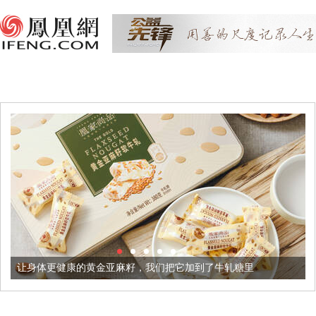
康的黄金亚麻籽，我们把它加到了牛轧糖里
被列入佛家七宝