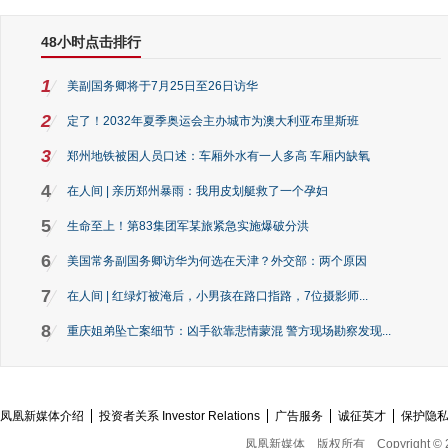
48小时点击排行
1
美副国务卿将于7月25日至26日访华
2
定了！2032年夏季奥运会主办城市为澳大利亚布里斯班
3
郑州地铁被困人员口述：车厢外水有一人多高 车厢内缺氧
4
在人间 | 亲历郑州暴雨：我用皮划艇救了一个孕妇
5
生命至上！第83集团军某旅紧急实施爆破分洪
6
美国常务副国务卿访华为何选在天津？外交部：两个原因
7
在人间 | 红绿灯被淹后，小男孩在路口指路，7位摄影师...
8
重庆姐弟坠亡案细节：凶手欲靠悲情蒙混 警方现场勘察发现...
凤凰新媒体介绍
投资者关系 Investor Relations
广告服务
诚征英才
保护隐
凤凰新媒体
版权所有
Copyright © 