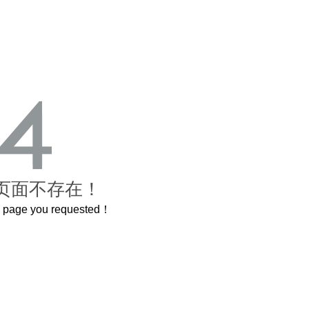
页面不存在！
he page you requested！
曲奇届的“爱马仕”把你的爱封在罐子里送给TA