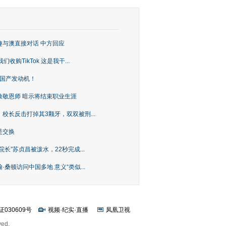
趣与澳直接对话 中方回应
购TikTok 这是我干...
上国产发动机！
致敬恩师 暗示将结束职业生涯
校长反击打掉其3颗牙，双双被刑...
是交换
长”苏贞昌被泼水，22秒完成...
桑顿访问中国多地 意义“类似...
证030609号
视频
·
纪实
·
直播
凤凰卫视
ved.