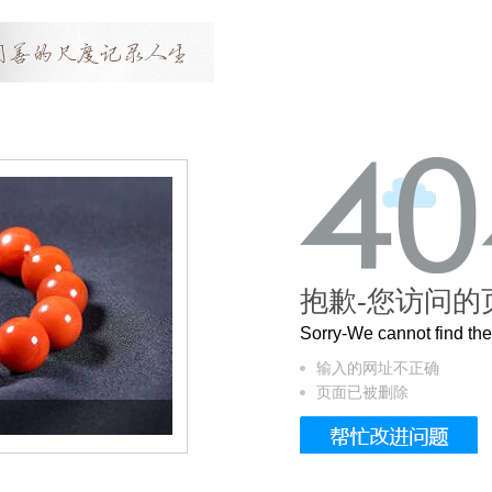
抱歉-您访问的
Sorry-We cannot find t
输入的网址不正确
页面已被删除
这个3.2米的长卷，还原了600岁的紫禁城