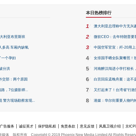
本日热榜排行
1
澳大利亚总理称中方无兴
2
澳大利亚布里斯班
微软CEO：去年特朗普要我们收
3
人多高 车厢内缺氧
中国空军官宣：歼-20用
4
了一个孕妇
女排国手晒全队聚餐照！
5
破分洪
河南醉汉闯进小学打校长，
6
外交部：两个原因
白宫回应孟晚舟案：这不
7
路，7位摄影师...
又打起来了！台湾省“行政院
8
警方现场勘察发现...
港媒：华尔街重要人物约翰·
广告服务
诚征英才
保护隐私权
免责条款
意见反馈
凤凰卫视介绍
京ICP
新媒体
版权所有
Copyright © 2019 Phoenix New Media Limited All Rights Reser