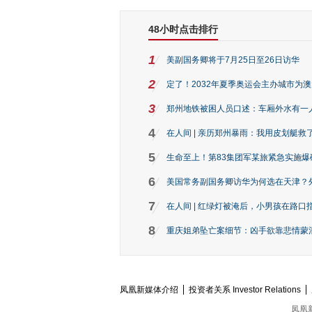
48小时点击排行
1
美副国务卿将于7月25日至26日访华
2
定了！2032年夏季奥运会主办城市为
3
郑州地铁被困人员口述：车厢外水有一
4
在人间 | 亲历郑州暴雨：我用皮划艇救
5
生命至上！第83集团军某旅紧急实施爆
6
美国常务副国务卿访华为何选在天津？
7
在人间 | 红绿灯被淹后，小男孩在路口指
8
重庆姐弟坠亡案细节：凶手欲靠悲情蒙混 
凤凰新媒体介绍
投资者关系 Investor Relations
凤凰