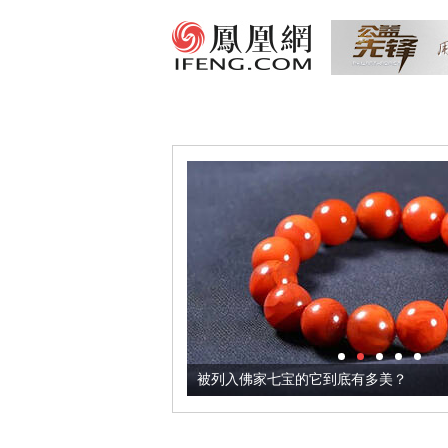
把它加到了牛轧糖里
被列入佛家七宝的它到底有多美？