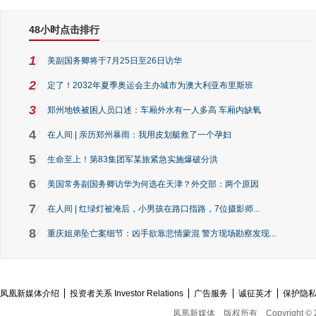
48小时点击排行
1
美副国务卿将于7月25日至26日访华
2
定了！2032年夏季奥运会主办城市为澳大利亚布里斯班
3
郑州地铁被困人员口述：车厢外水有一人多高 车厢内缺氧
4
在人间 | 亲历郑州暴雨：我用皮划艇救了一个孕妇
5
生命至上！第83集团军某旅紧急实施爆破分洪
6
美国常务副国务卿访华为何选在天津？外交部：两个原因
7
在人间 | 红绿灯被淹后，小男孩在路口指路，7位摄影师...
8
重庆姐弟坠亡案细节：凶手欲靠悲情蒙混 警方现场勘察发现...
凤凰新媒体介绍
投资者关系 Investor Relations
广告服务
诚征英才
保护隐
凤凰新媒体
版权所有
Copyright © 