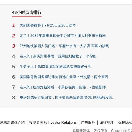
48小时点击排行
1
美副国务卿将于7月25日至26日访华
2
定了！2032年夏季奥运会主办城市为澳大利亚布里斯班
3
郑州地铁被困人员口述：车厢外水有一人多高 车厢内缺氧
4
在人间 | 亲历郑州暴雨：我用皮划艇救了一个孕妇
5
生命至上！第83集团军某旅紧急实施爆破分洪
6
美国常务副国务卿访华为何选在天津？外交部：两个原因
7
在人间 | 红绿灯被淹后，小男孩在路口指路，7位摄影师...
8
重庆姐弟坠亡案细节：凶手欲靠悲情蒙混 警方现场勘察发现...
凤凰新媒体介绍
投资者关系 Investor Relations
广告服务
诚征英才
保护隐
凤凰新媒体
版权所有
Copyright © 