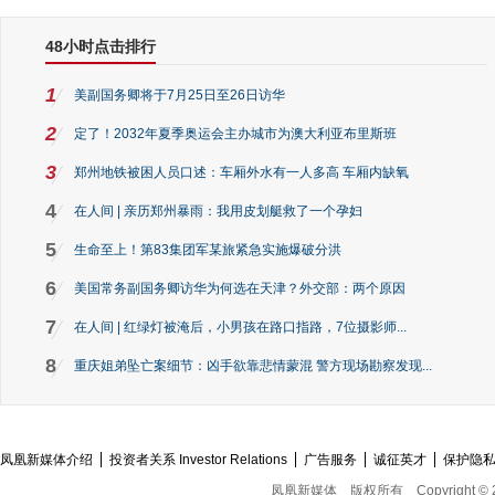
48小时点击排行
1
美副国务卿将于7月25日至26日访华
2
定了！2032年夏季奥运会主办城市为澳大利亚布里斯班
3
郑州地铁被困人员口述：车厢外水有一人多高 车厢内缺氧
4
在人间 | 亲历郑州暴雨：我用皮划艇救了一个孕妇
5
生命至上！第83集团军某旅紧急实施爆破分洪
6
美国常务副国务卿访华为何选在天津？外交部：两个原因
7
在人间 | 红绿灯被淹后，小男孩在路口指路，7位摄影师...
8
重庆姐弟坠亡案细节：凶手欲靠悲情蒙混 警方现场勘察发现...
凤凰新媒体介绍
投资者关系 Investor Relations
广告服务
诚征英才
保护隐
凤凰新媒体
版权所有
Copyright © 