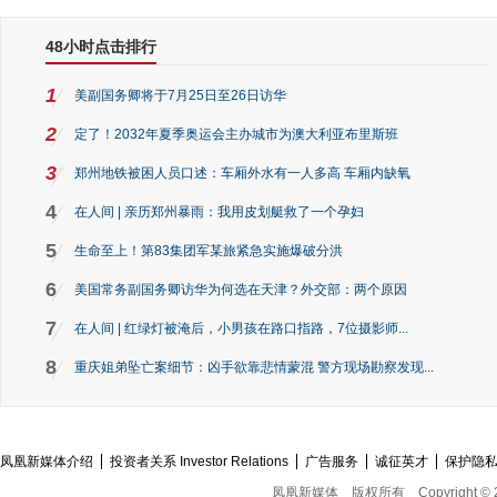
48小时点击排行
1
美副国务卿将于7月25日至26日访华
2
定了！2032年夏季奥运会主办城市为澳大利亚布里斯班
3
郑州地铁被困人员口述：车厢外水有一人多高 车厢内缺氧
4
在人间 | 亲历郑州暴雨：我用皮划艇救了一个孕妇
5
生命至上！第83集团军某旅紧急实施爆破分洪
6
美国常务副国务卿访华为何选在天津？外交部：两个原因
7
在人间 | 红绿灯被淹后，小男孩在路口指路，7位摄影师...
8
重庆姐弟坠亡案细节：凶手欲靠悲情蒙混 警方现场勘察发现...
凤凰新媒体介绍
投资者关系 Investor Relations
广告服务
诚征英才
保护隐
凤凰新媒体
版权所有
Copyright © 