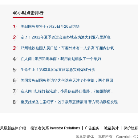
48小时点击排行
1
美副国务卿将于7月25日至26日访华
2
定了！2032年夏季奥运会主办城市为澳大利亚布里斯班
3
郑州地铁被困人员口述：车厢外水有一人多高 车厢内缺氧
4
在人间 | 亲历郑州暴雨：我用皮划艇救了一个孕妇
5
生命至上！第83集团军某旅紧急实施爆破分洪
6
美国常务副国务卿访华为何选在天津？外交部：两个原因
7
在人间 | 红绿灯被淹后，小男孩在路口指路，7位摄影师...
8
重庆姐弟坠亡案细节：凶手欲靠悲情蒙混 警方现场勘察发现...
凤凰新媒体介绍
投资者关系 Investor Relations
广告服务
诚征英才
保护隐
凤凰新媒体
版权所有
Copyright © 