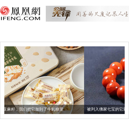
加到了牛轧糖里
被列入佛家七宝的它到底有多美？