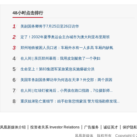
48小时点击排行
1
美副国务卿将于7月25日至26日访华
2
定了！2032年夏季奥运会主办城市为澳大利亚布里斯班
3
郑州地铁被困人员口述：车厢外水有一人多高 车厢内缺氧
4
在人间 | 亲历郑州暴雨：我用皮划艇救了一个孕妇
5
生命至上！第83集团军某旅紧急实施爆破分洪
6
美国常务副国务卿访华为何选在天津？外交部：两个原因
7
在人间 | 红绿灯被淹后，小男孩在路口指路，7位摄影师...
8
重庆姐弟坠亡案细节：凶手欲靠悲情蒙混 警方现场勘察发现...
凤凰新媒体介绍
投资者关系 Investor Relations
广告服务
诚征英才
保护隐
凤凰新媒体
版权所有
Copyright © 