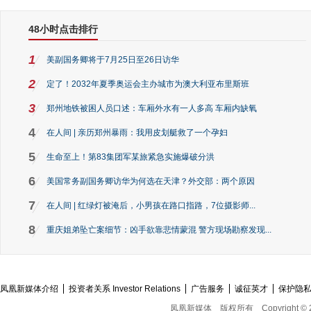
48小时点击排行
1
美副国务卿将于7月25日至26日访华
2
定了！2032年夏季奥运会主办城市为澳大利亚布里斯班
3
郑州地铁被困人员口述：车厢外水有一人多高 车厢内缺氧
4
在人间 | 亲历郑州暴雨：我用皮划艇救了一个孕妇
5
生命至上！第83集团军某旅紧急实施爆破分洪
6
美国常务副国务卿访华为何选在天津？外交部：两个原因
7
在人间 | 红绿灯被淹后，小男孩在路口指路，7位摄影师...
8
重庆姐弟坠亡案细节：凶手欲靠悲情蒙混 警方现场勘察发现...
凤凰新媒体介绍
投资者关系 Investor Relations
广告服务
诚征英才
保护隐
凤凰新媒体
版权所有
Copyright © 