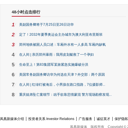
48小时点击排行
1
美副国务卿将于7月25日至26日访华
2
定了！2032年夏季奥运会主办城市为澳大利亚布里斯班
3
郑州地铁被困人员口述：车厢外水有一人多高 车厢内缺氧
4
在人间 | 亲历郑州暴雨：我用皮划艇救了一个孕妇
5
生命至上！第83集团军某旅紧急实施爆破分洪
6
美国常务副国务卿访华为何选在天津？外交部：两个原因
7
在人间 | 红绿灯被淹后，小男孩在路口指路，7位摄影师...
8
重庆姐弟坠亡案细节：凶手欲靠悲情蒙混 警方现场勘察发现...
凤凰新媒体介绍
投资者关系 Investor Relations
广告服务
诚征英才
保护隐
凤凰新媒体
版权所有
Copyright © 