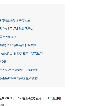
趣与澳直接对话 中方回应
购TikTok 这是我干...
上国产发动机！
致敬恩师 暗示将结束职业生涯
校长反击打掉其3颗牙，双双被刑...
是交换
长”苏贞昌被泼水，22秒完成...
桑顿访问中国多地 意义“类似...
证030609号
视频
·
纪实
·
直播
凤凰卫视
ved.