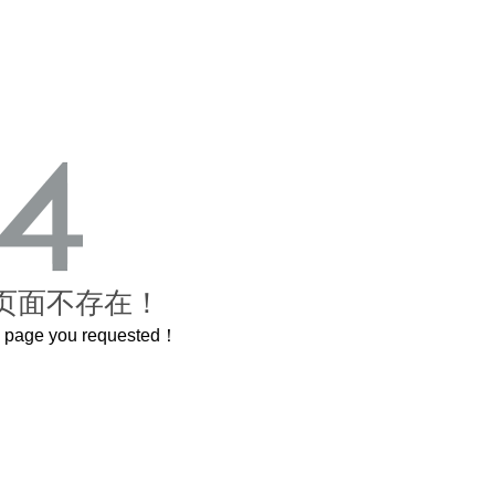
页面不存在！
he page you requested！
曲奇届的“爱马仕”把你的爱封在罐子里送给TA