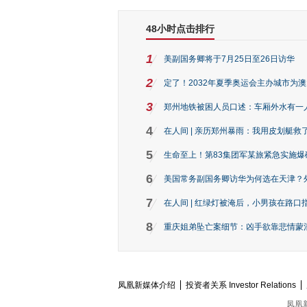
48小时点击排行
1
美副国务卿将于7月25日至26日访华
2
定了！2032年夏季奥运会主办城市为
3
郑州地铁被困人员口述：车厢外水有一
4
在人间 | 亲历郑州暴雨：我用皮划艇救
5
生命至上！第83集团军某旅紧急实施爆
6
美国常务副国务卿访华为何选在天津？
7
在人间 | 红绿灯被淹后，小男孩在路口指
8
重庆姐弟坠亡案细节：凶手欲靠悲情蒙混 
凤凰新媒体介绍
投资者关系 Investor Relations
凤凰