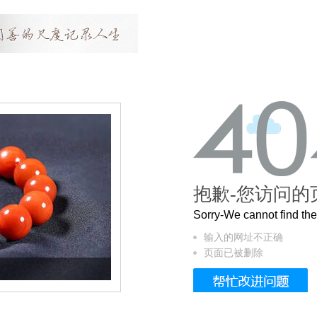
抱歉-您访问的
Sorry-We cannot find t
输入的网址不正确
页面已被删除
这个3.2米的长卷，还原了600岁的紫禁城