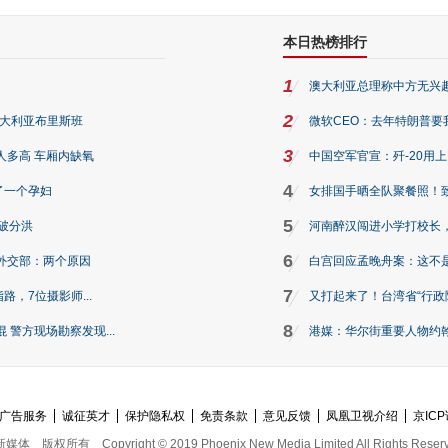
本日热榜排行
1
澳大利亚总理称中方无兴
2
澳大利亚布里斯班
微软CEO：去年特朗普要我们收
3
人多高 车厢内缺氧
中国空军官宣：歼-20用
4
了一个孕妇
女排国手晒全队聚餐照！
5
破分洪
河南醉汉闯进小学打校长，
6
外交部：两个原因
白宫回应孟晚舟案：这不
7
路，7位摄影师...
又打起来了！台湾省“行政院
8
警方现场勘察发现...
港媒：华尔街重要人物约翰·
广告服务
诚征英才
保护隐私权
免责条款
意见反馈
凤凰卫视介绍
京ICP
新媒体
版权所有
Copyright © 2019 Phoenix New Media Limited All Rights Reser