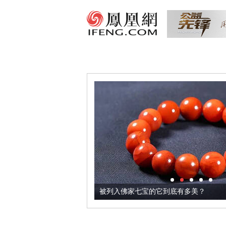
把它加到了牛轧糖里
被列入佛家七宝的它到底有多美？