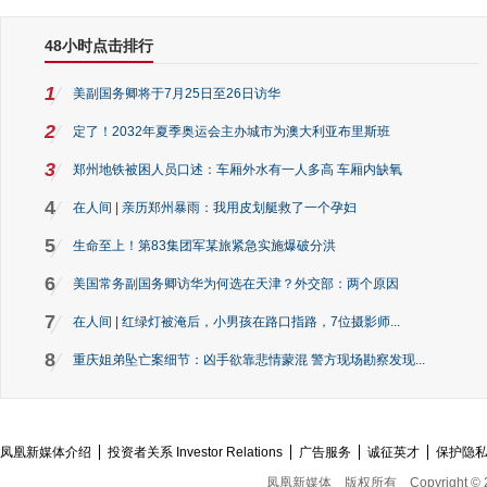
48小时点击排行
1
美副国务卿将于7月25日至26日访华
2
定了！2032年夏季奥运会主办城市为澳大利亚布里斯班
3
郑州地铁被困人员口述：车厢外水有一人多高 车厢内缺氧
4
在人间 | 亲历郑州暴雨：我用皮划艇救了一个孕妇
5
生命至上！第83集团军某旅紧急实施爆破分洪
6
美国常务副国务卿访华为何选在天津？外交部：两个原因
7
在人间 | 红绿灯被淹后，小男孩在路口指路，7位摄影师...
8
重庆姐弟坠亡案细节：凶手欲靠悲情蒙混 警方现场勘察发现...
凤凰新媒体介绍
投资者关系 Investor Relations
广告服务
诚征英才
保护隐
凤凰新媒体
版权所有
Copyright © 